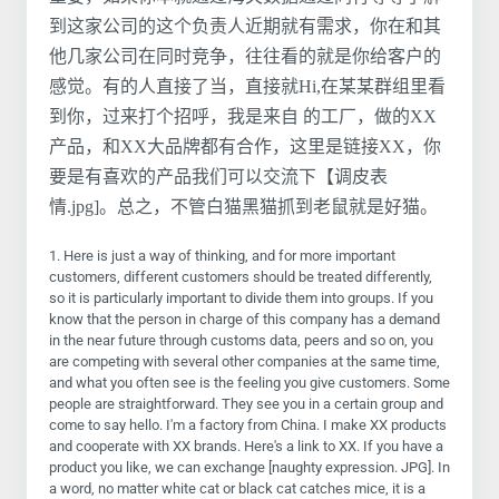
到这家公司的这个负责人近期就有需求，你在和其
他几家公司在同时竞争，往往看的就是你给客户的
感觉。有的人直接了当，直接就Hi,在某某群组里看
到你，过来打个招呼，我是来自 的工厂，做的XX
产品，和XX大品牌都有合作，这里是链接XX，你
要是有喜欢的产品我们可以交流下【调皮表
情.jpg]。总之，不管白猫黑猫抓到老鼠就是好猫。
1. Here is just a way of thinking, and for more important
customers, different customers should be treated differently,
so it is particularly important to divide them into groups. If you
know that the person in charge of this company has a demand
in the near future through customs data, peers and so on, you
are competing with several other companies at the same time,
and what you often see is the feeling you give customers. Some
people are straightforward. They see you in a certain group and
come to say hello. I'm a factory from China. I make XX products
and cooperate with XX brands. Here's a link to XX. If you have a
product you like, we can exchange [naughty expression. JPG]. In
a word, no matter white cat or black cat catches mice, it is a