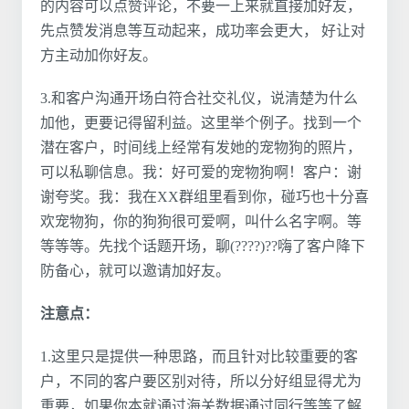
的内容可以点赞评论，不要一上来就直接加好友，
先点赞发消息等互动起来，成功率会更大， 好让对
方主动加你好友。
3.和客户沟通开场白符合社交礼仪，说清楚为什么
加他，更要记得留利益。这里举个例子。找到一个
潜在客户，时间线上经常有发她的宠物狗的照片，
可以私聊信息。我：好可爱的宠物狗啊！客户：谢
谢夸奖。我：我在XX群组里看到你，碰巧也十分喜
欢宠物狗，你的狗狗很可爱啊，叫什么名字啊。等
等等等。先找个话题开场，聊(????)??嗨了客户降下
防备心，就可以邀请加好友。
注意点：
1.这里只是提供一种思路，而且针对比较重要的客
户，不同的客户要区别对待，所以分好组显得尤为
重要，如果你本就通过海关数据通过同行等等了解