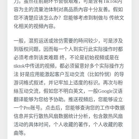
力。虽然在前期环节会很艰难，可是含有TikTok内
容为主的流量池体制对高品质內容十分友善。假如
您不清楚应该怎么办？您能够考虑到制做与 传统文
化相关的视頻內容。
一般，混剪运送或效仿需要的時间较少，可是涉及
到版权问题，因而每一个人到实行此实际操作时都
必须考虑到该类难题 终，不论是初始视頻或是在
tiktok中传送的视頻，都必须留意好多个实际操作方
法 好是应用能激起客户互动交流（比如怜悯）的导
游词格式叙述，并记牢加上适度的标识。再次与粉
絲互动交流，假如您不明白英文，一般Google汉语
翻译能够为您给予协助。推送视頻后，您能够设立
一个Pro账号。点击后，您能够查询您的工作中数据
信息并实行散热风扇数据统计分析，包含散热风扇
活动的具体时间，个人收藏的著作，个人收藏的歌
曲等。