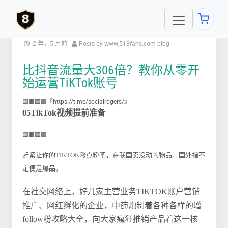
2 年，5 月前
-
Posts by www.518fans.com blog
比抖音流量大306倍？教你从零开
始运营TiKTok账号
🟨🟧🟩🟦『https://t.me/socialrogers/』
05TikTok视频提前准备
🟨🟧🟩🟦
赶紧让你的TIKTOK涨点粉吧，在我国卖没动的物品，国外指不
定便是爆品。
在社交网络上，好几家主营业务TIKTOK账户营销
推广、网红孵化的企业，中药炮制着各种各样的增
follow粉攻略大全，向大家瘋狂推销产品着这一核