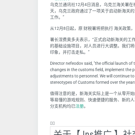
乌克兰通讯社12月4日消息，乌克兰海关署在
天，乌克兰政府通过了一项关于启动新海关的
工作。”
从12月8日起，原 财税署将把执行 海关政
署长涅费奥多夫表示，“正式启动新海关的工
的基础设施项目，对人员进行大调整。我们将
印象，并打击走私。”
Director nefeodov said, "the official launch o
changes in the customs field, implement the 
adjustments to personnel. We will continue to 
stereotypes of Customs formed over the year
值得注意的是，新海关实际上是一个从零开始
等易懂的游戏规则、快速便捷的服务、新的人事
分支机构均已
注册
。
❤️‍🔥
关于【 Ins推广 