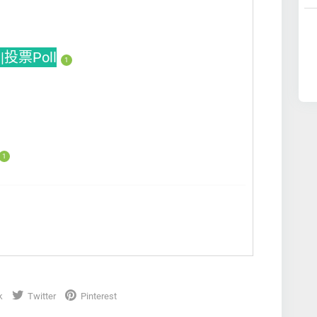
|投票Poll
1
1
k
Twitter
Pinterest