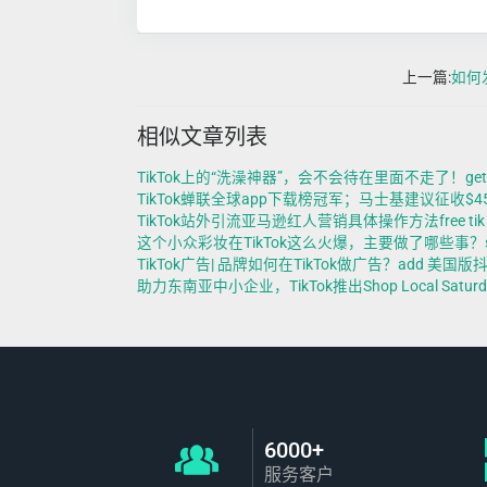
上一篇:
如何
相似文章列表
TikTok上的“洗澡神器”，会不会待在里面不走了！get 50 lik
TikTok蝉联全球app下载榜冠军；马士基建议征收$450/吨燃油税
TikTok站外引流亚马逊红人营销具体操作方法free tik tok like
这个小众彩妆在TikTok这么火爆，主要做了哪些事？smm panel
TikTok广告| 品牌如何在TikTok做广告？add 美国版抖音 likes 
助力东南亚中小企业，TikTok推出Shop Local Satur
6000+
服务客户