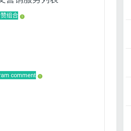
s粉赞组合
1
gram comment
1