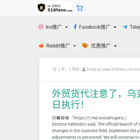
Ins推广
Facebook推广
Tel
Reddit推广
优惠推广
2 年，5 月前
-
Posts by www.518fans.com bl
外贸货代注意了，乌
日执行！
🟨🟧🟩🟦『https://t.me/socialrogers/』
Director nefeodov said, "the official launch o
changes in the customs field, implement the 
adjustments to personnel. We will continue to 