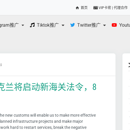
首页
VIP卡密 | 代理合作
egram推广
Tiktok推广
Twitter推广
You
og
克兰将启动新海关法令，8
f the new customs will enable us to make more effective
planned infrastructure projects and make major
work hard to restart services, break the negative