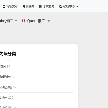
博客文章
收藏夹
订单查询
帮助中心
tube推广
Quora推广
文章分类
海关
30
跨境电商
70
市场分析
39
tiktok
220
外贸知识