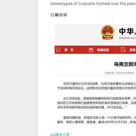
stereotypes of Customs formed over the year
🟨🟧🟩🟦
Ins服务分类