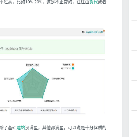
过高，比如10%-20%，这是不正常的，往往由
货代
或者
除了基础
建站
没满星，其他都满星，可以说是十分优质的