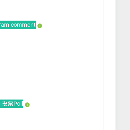
gram comment
1
|投票Poll
1