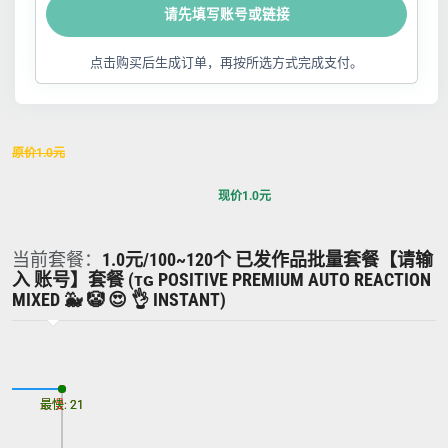
请先填写账号或链接
点击购买后生成订单，再按所选方式完成支付。
原价
1.0
元
现价
1.0
元
当前套餐：
1.0元/100~120个 已发作品批量套餐【请输
入 账号】套餐 (ᴛɢ POSITIVE PREMIUM AUTO REACTION
MIXED 🐳 🤡 😍 👌 INSTANT)
最慢: 21
最快: 21