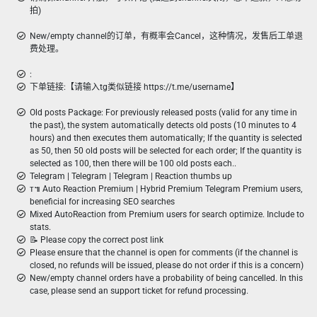
拍)
New/empty channel的订单，有概率会Cancel，这种情况，发售后工单退
费处理。
:
下单链接:【请输入tg类似链接 https://t.me/username】
Old posts Package: For previously released posts (valid for any time in
the past), the system automatically detects old posts (10 minutes to 4
hours) and then executes them automatically; If the quantity is selected
as 50, then 50 old posts will be selected for each order; If the quantity is
selected as 100, then there will be 100 old posts each..
Telegram | Telegram | Telegram | Reaction thumbs up
ᴛ៕ Auto Reaction Premium | Hybrid Premium Telegram Premium users,
beneficial for increasing SEO searches
Mixed AutoReaction from Premium users for search optimize. Include to
stats.
📝 Please copy the correct post link
Please ensure that the channel is open for comments (if the channel is
closed, no refunds will be issued, please do not order if this is a concern)
New/empty channel orders have a probability of being cancelled. In this
case, please send an support ticket for refund processing.