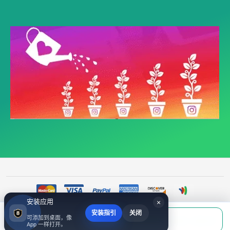
安装应用
×
安装指引
关闭
当前应付
可添加到桌面，像
填写账号后购买
©
电报赞｜支持telegram粉丝购买、telegram粉丝统计下单，付款清楚，客服对接｜
￥0.00
App 一样打开。
518fans
2017~2026 All Rights Reserved.