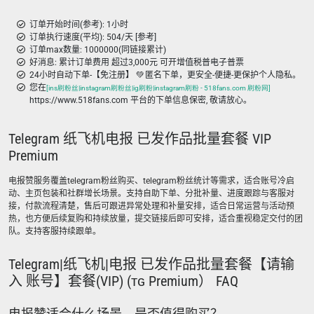
订单开始时间(参考): 1小时
订单执行速度(平均): 504/天 [参考]
订单max数量: 1000000(同链接累计)
好消息: 累计订单费用 超过3,000元 可开增值税普电子普票
24小时自动下单-【免注册】 💚 匿名下单，更安全-便捷-更保护个人隐私。
您在
[ins刷粉丝|instagram刷粉丝|ig刷粉|instagram刷粉 - 518fans.com 刷粉网]
https://www.518fans.com 平台的下单信息保密, 敬请放心。
Telegram 纸飞机电报 已发作品批量套餐 VIP
Premium
电报赞服务覆盖telegram粉丝购买、telegram粉丝统计等需求，适合账号冷启
动、主页包装和社群增长场景。支持自助下单、分批补量、进度跟踪与客服对
接，付款流程清楚，售后可跟进异常处理和补量安排，适合日常运营与活动预
热，也方便后续复购和持续放量，提交链接后即可安排，适合重视稳定交付的团
队。支持客服持续跟单。
Telegram|纸飞机|电报 已发作品批量套餐【请输
入 账号】套餐(VIP) (ᴛɢ Premium） FAQ
电报赞适合什么场景，是否值得购买？