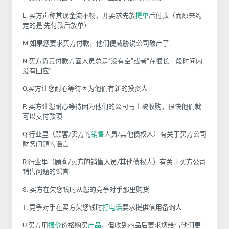
L. 买方声称其现金流不畅，并要求先放
提单
后付款（而原来约
定的是:先付款后放单）
M.如果您要求买方付款，他们便威胁说公司破产了
N.买方负责付款方面人员总是“没有空”或者“在很长一段时间内
没有回应”
O.买方让您耐心等待因为他们有新的投资人
P. 买方让您耐心等待因为他们的公司马上被收购，很快他们就
可以支付款项
Q.行业里（顾客/卖方的
销售
人员/其他债权人）有关于买方公司
财务问题的谣言
R.行业里（顾客/卖方的销售人员/其他债权人）有关于买方公司
销售问题的谣言
S. 买方在欠您钱时从您的竞争对手那里购货
T. 竞争对手在买方欠您钱时
打电话
要求提供信用备询人
U.买方用
报价
价格购买
产品
，但收到商品后要求您给与他们更