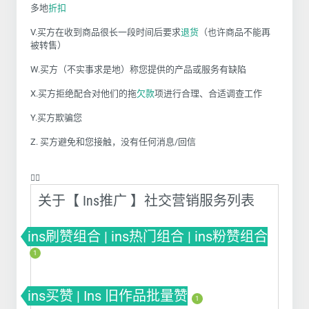
多地
折扣
V.买方在收到商品很长一段时间后要求
退货
（也许商品不能再
被转售）
W.买方（不实事求是地）称您提供的产品或服务有缺陷
X.买方拒绝配合对他们的拖
欠款
项进行合理、合适调查工作
Y.买方欺骗您
Z. 买方避免和您接触，没有任何消息/回信
❤️‍🔥
关于【 Ins推广 】社交营销服务列表
ins刷赞组合 | ins热门组合 | ins粉赞组合
1
ins买赞 | Ins 旧作品批量赞
1