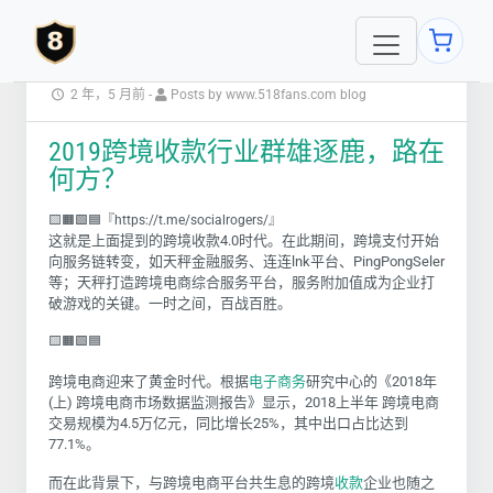
2 年，5 月前
-
Posts by www.518fans.com blog
2019跨境收款行业群雄逐鹿，路在
何方？
🟨🟧🟩🟦『https://t.me/socialrogers/』
这就是上面提到的跨境收款4.0时代。在此期间，跨境支付开始
向服务链转变，如天秤金融服务、连连lnk平台、PingPongSeler
等；天秤打造跨境电商综合服务平台，服务附加值成为企业打
破游戏的关键。一时之间，百战百胜。
🟨🟧🟩🟦
跨境电商迎来了黄金时代。根据
电子商务
研究中心的《2018年
(上)
跨境电商市场数据监测报告》显示，2018上半年 跨境电商
交易规模为4.5万亿元，同比增长25%，其中出口占比达到
77.1%。
而在此背景下，与跨境电商平台共生息的跨境
收款
企业也随之