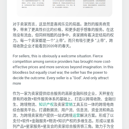
对于卖家而言，这显然是喜闻乐见的局面。激烈的服务商竞
争，带来了更具性价比的价格，和更多超乎想象的服务。在这
场没有流血，但同样残酷的战争中，卖家拥有着决定结局的权
力。每一个卖家都是一个“上帝”。而只有吸引更多 “上帝”，跨
境收款企业才能看到2020年的春天。
For sellers, this is obviously a welcome situation. Fierce
competition among service providers has brought more cost-
effective prices and more services beyond imagination. In this
bloodless but equally cruel war, the seller has the power to
decide the outcome. Every seller is a "God". And only attract
more
作为一家为卖家提供综合服务的高新金融科技企业，天秤星在
原有的收款+软件服务体系的基础上，打造以跨境收款、金融衍
生、跨境物流、
知识产权
及卖家
营销
工具五位一体的跨境电商
综合服务平台。打通数据流、用户流、信息流、资金流和商品
流，为跨境卖家用户提供一站式跨境
运营
解决方案。形成了以
支付+软件+金融服务+物流+知识产权的多维生态。形成以星系
列产品+星家服务+星友会的卖家综合服务铁三角。致力于为全