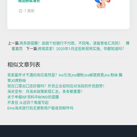
规划粉丝增长
1 周前
上一篇:
商务部提醒！该国个别银行不付款、不回电，请留意收汇风险！
博
客首页
下一篇:
跨境卖家！2020年1月这些新规将实施，你都知道吗？
相似文章列表
卖家最怀才不遇的岗位竟然是？ins引流,ins爆粉,ins帳號買賣,ins 粉絲 購
買,IG買粉絲
现在口罩出口还好做吗？外贸企业如何应对当前的外贸趋势！
海关宣布：月海关政策新规汇总，条条都重要！
关于申报ISF资料中BOND的提醒
开发信 从这四个角度写起
Ems海关放行后无更新用户能收到邮件吗