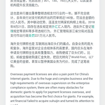
反洗钱监管，先后出台了301、130、163几大文件，以此要求
机构提升反洗钱能力。
这也是央行屡出重拳整顿违规支付行业的一年。据不完全统
计，去年央行对支付机构开出的罚单将近140张，罚没总金额约
2亿人民币。其中联动优势、连连支付两家机构榜上有名。2018
年8月21日，因存在违反规定将
外汇
汇入境内、违反外汇登记
管
理
规定等资料等多项违规行为， 外汇管理局浙江省分局对连连
支付作出行政
处罚
221万元人民币。
海外支付牌照也是 互联网出海巨头们的痛点。自身业务的庞大
和复杂，海外监管对企业合规体系的高要求，国内巨头在海外
申请支付牌照往往具有重重阻力，收购便成了巨头们的 。比
如，蚂蚁金服收购速汇金失败，把目光转向了World First，以7
亿美金的金额，甚至以暂停美国业务为代价，完成了这笔收
购。
Overseas payment licenses are also a pain point for China's
Internet giants. Due to the huge and complex business and the
high requirements of overseas supervision on the enterprise
compliance system, there are often many obstacles for
domestic giants to apply for payment licenses overseas, and
acquisition has become the first choice for giants. For example,
ant financial failed to acquire suhuijin and turned its attention to