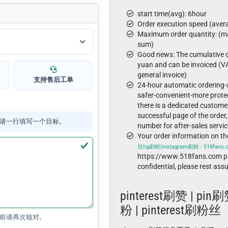
start time(avg): 6hour
Order execution speed (aver
Maximum order quantity: (ma
sum)
Good news: The cumulative o
yuan and can be invoiced (VA
general invoice)
支持售后工单
24-hour automatic ordering
safer-convenient-more protec
there is a dedicated custome
successful page of the order,
请一行填写一个目标。
number for after-sales servic
Your order information on t
丝|ig刷粉|instagram刷粉 - 518fans
https://www.518fans.com pl
confidential, please rest ass
pinterest刷赞 | pin刷赞
粉 | pinterest刷粉丝
前请再次核对。