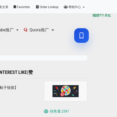
原价
11.0
元
客文章
Favorites
Order Lookup
帮助中心
现价
11.0
元
tube推广
Quora推广
NTEREST LIKE|赞
t 帖子链接】
销售量:2597