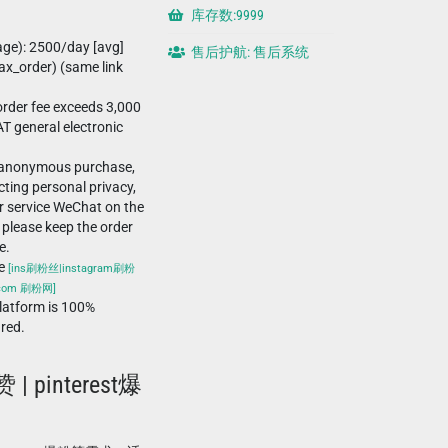
库存数:9999
age): 2500/day [avg]
售后护航: 售后系统
x_order) (same link
rder fee exceeds 3,000
T general electronic
-anonymous purchase,
ting personal privacy,
r service WeChat on the
 please keep the order
e.
he
[ins刷粉丝|instagram刷粉
.com 刷粉网]
atform is 100%
ured.
 | pinterest爆