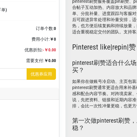
pinterest刷赞服务覆盖pin刷赞、p
合帖子互动加热、内容放大和品牌
下单)
单、分批补量、进度跟踪与客服对
后可跟进异常处理和补量安排，适
热，也方便后续复购和持续放量，
订单个数:
0
适合重视稳定交付的团队。支持客
费用小计:
￥0
Pinterest like|repin|
优惠折扣:
-￥0.00
需要支付:
￥0.00
pinterest刷赞适合
买？
优惠券应用
如果你在做账号冷启动、主页包装
pinterest刷赞通常更适合用来
感和配合内容节奏。对跨境卖家、
说，先把资料、链接和近期内容准
排，会比一次性冲量更稳，也更方
第一次做pinterest
稳？