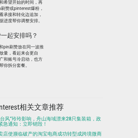
和希望开始的时间，再
或pinterest爆粉，
看承接和转化边追加，
据进度帮你调整安排。
n刷赞一起安排吗？
赞和pin刷赞放在同一波推
放量，看起来会更自
广和账号冷启动，也方
帮你拆分套餐。
interest相关文章推荐
“台风”玲玲影响，舟山海域漂来28只集装箱，政
紧急通知：立即销毁！
卖店使濒临破产的淘宝电商成功转型成跨境微商