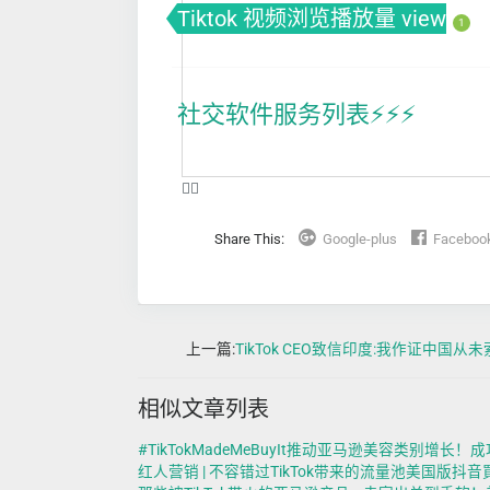
Tiktok 视频浏览播放量 view
1
社交软件服务列表⚡️⚡️⚡️
❤️‍🔥
Share This:
Google-plus
Faceboo
上一篇:
TikTok CEO致信印度:我作证中国从
相似文章列表
#TikTokMadeMeBuyIt推动亚马逊美容类别增长！成功带火这些
红人营销 | 不容错过TikTok带来的流量池美国版抖音