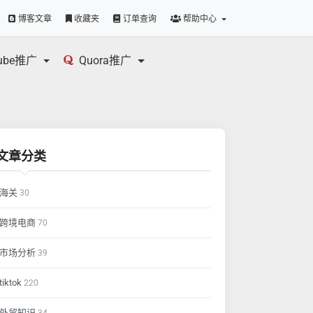
博客文章
收藏夹
订单查询
帮助中心
tube推广
Quora推广
文章分类
海关
30
跨境电商
70
市场分析
39
tiktok
220
外贸知识