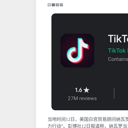
🟨🟧🟩🟦
当地时间12日，美国白宫贸易顾问纳瓦罗表
力行动”。彭博社12日报道称，纳瓦罗