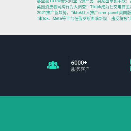
那些被TikTok带火的亚马逊产品...卖家出单到手软！
英国消费者网购行为大调查！Tiktok成为社交电商主阵地bulk 
2021推广新趋势，Tiktok红人推广smm panel 美国版抖音 like
TikTok、Meta等平台在俄罗斯面临新规！违反将被“封杀”！buy 
6000+
服务客户