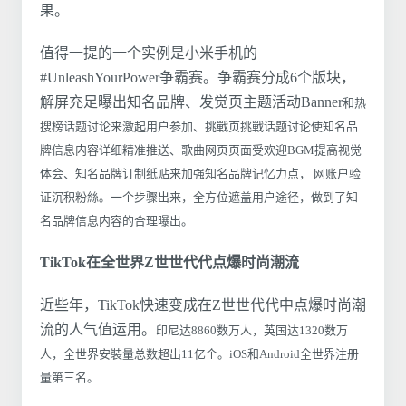
果。
值得一提的一个实例是小米手机的
#UnleashYourPower争霸赛。争霸赛分成6个版块，
解屏充足曝出知名品牌、发觉页主题活动Banner
和热
搜榜话题讨论来激起用户参加、挑戰页挑戰话题讨论使知名品
牌信息内容详细精准推送、歌曲网页页面受欢迎BGM
提高视觉
体会、知名品牌订制纸贴来加强知名品牌记忆力点， 网账户验
证沉积粉絲。一个步骤出来，全方位遮盖用户途径，做到了知
名品牌信息内容的合理曝出。
TikTok在全世界Z世世代代点爆时尚潮流
近些年，TikTok快速变成在Z世世代代中点爆时尚潮
流的人气值运用。
印尼达8860数万人，英国达1320数万
人，全世界安裝量总数超出11亿个。iOS和Android
全世界注册
量第三名。