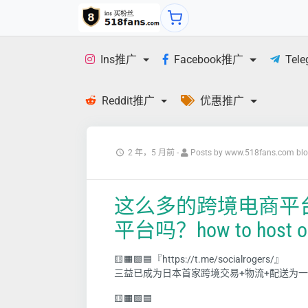
Ins推广
Facebook推广
Tel
Reddit推广
优惠推广
2 年，5 月前
-
Posts by www.518fans.com bl
这么多的跨境电商平台，你
平台吗？how to host on in
🟨🟧🟩🟦『https://t.me/socialrogers/』
三益已成为日本首家跨境交易+物流+配送为
🟨🟧🟩🟦