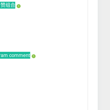
s粉赞组合
1
gram comment
1