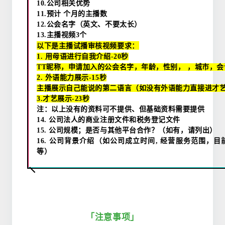
10.
公司相关优势
11.
预计 个月的主播数
12.
公会名字（英文、不要太长）
13.
主播视频
3
个
以下是主播试播审核视频要求：
1.
用母语进行自我介绍
-20
秒
TT
昵称，申请加入的公会名字，年龄，性别， ，城市，
2.
外语能力展示
-15
秒
主播展示自己能说的第二语言（如没有外语能力直接进才
3.
才艺展示
-23
秒
注：以上没有的资料可不提供、但基础资料需要提供
14.
公司法人的商业注册文件和税务登记文件
15.
公司规模；是否与其他平台合作？（如有，请列出）
16.
公司背景介绍（如公司成立时间
,
经营服务范围，目
等）
「注意事项」