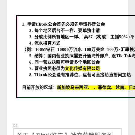
1.
申请tiktok公会首先必须先申请抖音公会
2.
每个地区后台不一样、要单独申请
3.
分成比例所有地区一样、 高
87
（构成：主播
50%+
平
4.
流水换算方式
（例：
100M
钻石
=10000
万流水
=100
万美金
=100
万×汇率换
5.
结算：国内营业执照需要开通海外账户
,
跟
Tik Tok
6.
同一营业执照可申请多个地区公会
7.
营业执照必须为
文化传媒有限公司
8.
T
iktok
公会没有推荐位、运营可直接给直播间加热
目前开放的区域：
新加坡马来西亚、 、菲律宾、越南、日
❤️‍🔥