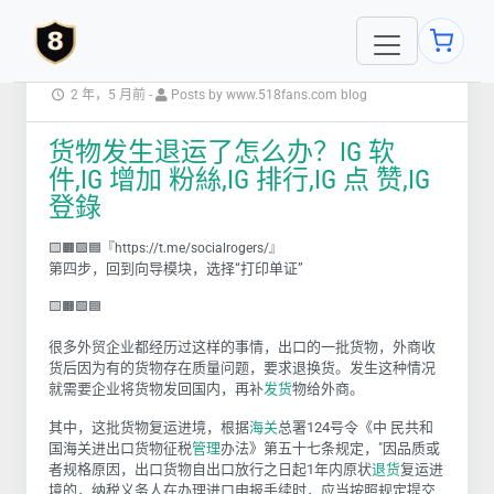
2 年，5 月前
-
Posts by www.518fans.com blog
货物发生退运了怎么办？IG 软
件,IG 增加 粉絲,IG 排行,IG 点 赞,IG
登錄
🟨🟧🟩🟦『https://t.me/socialrogers/』
第四步，回到向导模块，选择“打印单证”
🟨🟧🟩🟦
很多外贸企业都经历过这样的事情，出口的一批货物，外商收
货后因为有的货物存在质量问题，要求退换货。发生这种情况
就需要企业将货物发回国内，再补
发货
物给外商。
其中，这批货物复运进境，根据
海关
总署124号令《中 民共和
国海关进出口货物征税
管理
办法》第五十七条规定，"因品质或
者规格原因，出口货物自出口放行之日起1年内原状
退货
复运进
境的，纳税义务人在办理进口申报手续时，应当按照规定提交