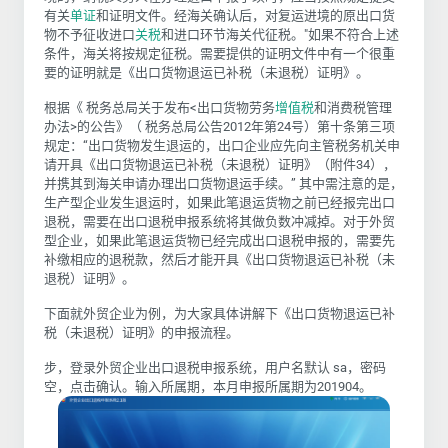
有关
单证
和证明文件。经海关确认后，对复运进境的原出口货
物不予征收进口
关税
和进口环节海关代征税。"如果不符合上述
条件，海关将按规定征税
。
需要提供的证明文件中有一个很重
要的证明就是《出口货物退运已补税（未退税）证明》。
根据《 税务总局关于发布<出口货物劳务
增值税
和消费税管理
办法>的公告》（ 税务总局公告2012年第24号）第十条第三项
规定：“出口货物发生退运的，出口企业应先向主管税务机关申
请开具《出口货物退运已补税（未退税）证明》（附件34），
并携其到海关申请办理出口货物退运手续。” 其中需注意的是，
生产型企业发生退运时，如果此笔退运货物之前已经报完出口
退税，需要在出口退税申报系统将其做负数冲减掉。对于外贸
型企业，如果此笔退运货物已经完成出口退税申报的，需要先
补缴相应的退税款，然后才能开具《出口货物退运已补税（未
退税）证明》。
下面就外贸企业为例，为大家具体讲解下《出口货物退运已补
税（未退税）证明》的申报流程。
步，登录外贸企业出口退税申报系统，用户名默认 sa，密码
空，点击确认。输入所属期，本月申报所属期为201904。