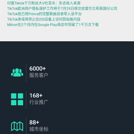
印度Tiktok千万粉丝大V吐苦水：失去收入来源
TikTok欧洲用户隐私保护工作将于7月29日移交给爱尔兰和英国分公司
TikTok现已将Prince的完整歌曲目录带入该平台
TikTok承诺将停止在iOS设备上访问剪贴板内容
Mitron在2个月内在Google Play商店中突破了1千万次下载
6000+
服务客户
168+
行业推广
88+
城市坐标