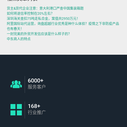
货主&货代企业注意：意大利港口严查中国集装箱题
如何将退信率控制在20%左右？
深圳海关查扣75吨走私合金，案值共2950万元！
阿里国际站代运营，询盘超越行业优秀是种什么体验？疫情之下非防疫产品
也有春天！
一封完美的外贸开发信应该是什么样子的？
中东商人的特点
6000+
服务客户
168+
行业推广