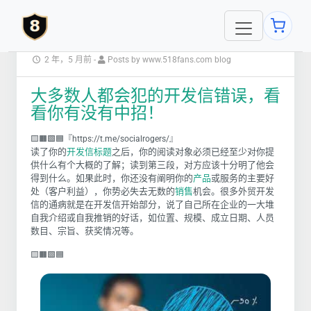
2 年，5 月前
-
Posts by www.518fans.com blog
大多数人都会犯的开发信错误，看
看你有没有中招！
🟨🟧🟩🟦『https://t.me/socialrogers/』
读了你的
开发信标题
之后，你的阅读对象必须已经至少对你提
供什么有个大概的了解；读到第三段，对方应该十分明了他会
得到什么。如果此时，你还没有阐明你的
产品
或服务的主要好
处（客户利益），你势必失去无数的
销售
机会。很多外贸开发
信的通病就是在开发信开始部分，说了自己所在企业的一大堆
自我介绍或自我推销的好话，如位置、规模、成立日期、人员
数目、宗旨、获奖情况等。
🟨🟧🟩🟦