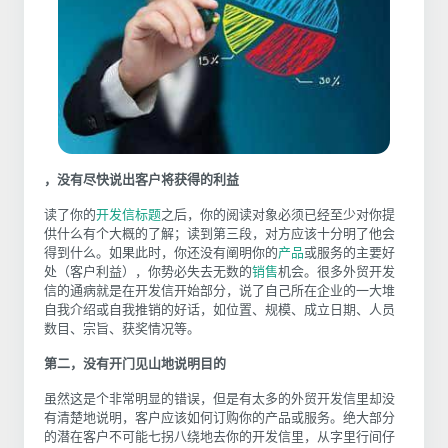
，没有尽快说出客户将获得的利益
读了你的
开发信标题
之后，你的阅读对象必须已经至少对你提
供什么有个大概的了解；读到第三段，对方应该十分明了他会
得到什么。如果此时，你还没有阐明你的
产品
或服务的主要好
处（客户利益），你势必失去无数的
销售
机会。很多外贸开发
信的通病就是在开发信开始部分，说了自己所在企业的一大堆
自我介绍或自我推销的好话，如位置、规模、成立日期、人员
数目、宗旨、获奖情况等。
第二，没有开门见山地说明目的
虽然这是个非常明显的错误，但是有太多的外贸开发信里却没
有清楚地说明，客户应该如何订购你的产品或服务。绝大部分
的潜在客户不可能七拐八绕地去你的开发信里，从字里行间仔