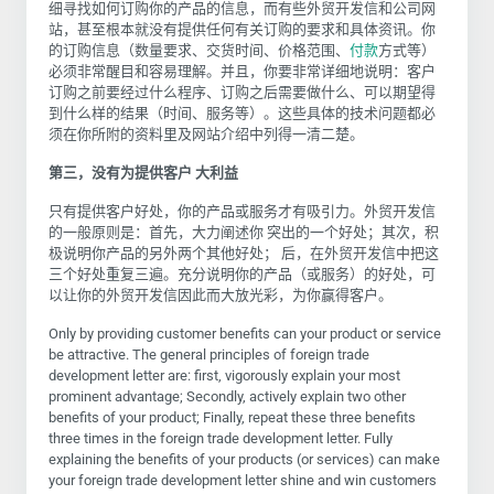
细寻找如何订购你的产品的信息，而有些外贸开发信和公司网
站，甚至根本就没有提供任何有关订购的要求和具体资讯。你
的订购信息（数量要求、交货时间、价格范围、
付款
方式等）
必须非常醒目和容易理解。并且，你要非常详细地说明：客户
订购之前要经过什么程序、订购之后需要做什么、可以期望得
到什么样的结果（时间、服务等）。这些具体的技术问题都必
须在你所附的资料里及网站介绍中列得一清二楚。
第三，没有为提供客户 大利益
只有提供客户好处，你的产品或服务才有吸引力。外贸开发信
的一般原则是：首先，大力阐述你 突出的一个好处；其次，积
极说明你产品的另外两个其他好处； 后，在外贸开发信中把这
三个好处重复三遍。充分说明你的产品（或服务）的好处，可
以让你的外贸开发信因此而大放光彩，为你赢得客户。
Only by providing customer benefits can your product or service
be attractive. The general principles of foreign trade
development letter are: first, vigorously explain your most
prominent advantage; Secondly, actively explain two other
benefits of your product; Finally, repeat these three benefits
three times in the foreign trade development letter. Fully
explaining the benefits of your products (or services) can make
your foreign trade development letter shine and win customers