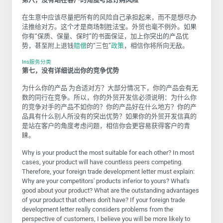
在生意中应该尽量把所有的风险自己承担起来，而不是想尽办
法推给对方。这个才是商场制胜法宝。外贸也毫不例外。如果
你有
“
保质、保量、保时
”
的书面保证，加上你突出的产品优
势，甚至附上退钱
赔偿
的
“
三包
”
政策
，相信你将所向无敌。
Ins服务分类
第七，没有详细说出你的竞争优势
为什么你的产品 为合适对方？大部分情况下，你的产品会有无
数的同行在竞争。所以，你的外贸开发信必须说明：为什么你
的竞争对手的产品不如你的？你的产品好在什么地方？你的产
品具有什么别人所没有的突出优势？如果你的外贸开发信真的
是站在客户的角度考虑问题，相信你会更容易获得客户的青
睐。
Why is your product the most suitable for each other? In most
cases, your product will have countless peers competing.
Therefore, your foreign trade development letter must explain:
Why are your competitors' products inferior to yours? What's
good about your product? What are the outstanding advantages
of your product that others don't have? If your foreign trade
development letter really considers problems from the
perspective of customers, I believe you will be more likely to