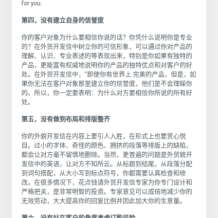
for you.
第四，没有建立自身的信誉度
你的客户对象为什么要相信你说的话？你凭什么说明你是专业
的？在外贸开发信中树立你的可信形象，可以通过你对产品的
理解、认识、专业表述的等表现出来，特别是你如果有独特的
产品，更能富有权威地说明你的产品的独特优点和对客户的好
处。在外贸开发信中，
“
即使你有世界上 完美的产品，但是，如
果你无法在客户对象那里建立你的信誉度，他们是不会理睬你
的。所以，你一定要表明：为什么对方要相信你所说的所有好
处。
第五，没有做到布局和排版整齐
你的外貌开发信在内容上要引人入胜，在形式上也要赏心悦
目。过小的字体、奇怪的颜色、拥挤的段落等排版上的缺陷，
都会让对方毫不留情地删除。当然，更普遍的问题是外贸貌开
发信中的英语，让对方不知所云。从标题到结尾，从段落分配
到词句搭配，从大小写到标点符号，你都需要认真检查和修
改。在很多情况下，花点钱请外贸开发信专家为你专门设计和
严格把关，是非常明智的投资。专家意见可以成倍地减少你的
无效劳动，大大提高你的回复比例并因此加大你的生意量。
第六，没有站在客户的角度考虑订购风险