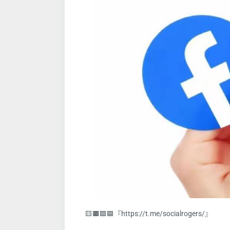
🟨🟧🟩🟦『https://t.me/socialrogers/』