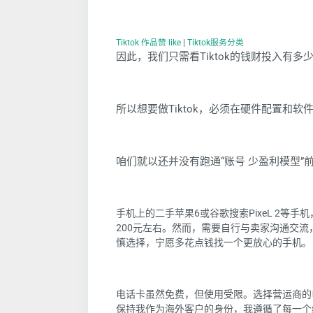
Tiktok 作品赞 like
|
Tiktok服务分类
因此，我们只需看Tiktok的钱财投入有多
所以想要做Tiktok，必须在硬件配置和
咱们就以还并没有跑通“账号 少盈利模型”
手机上的二手苹果6或谷歌搜索PixeL 2等
200元左右。然而，需要自行与卖家沟通交
慎选择，宁愿多花点钱找一个更放心的手机。
电话卡虽然免费，但使用受限。选择营运商的电
保持我作为海外客户的身份，我遵循了每一个