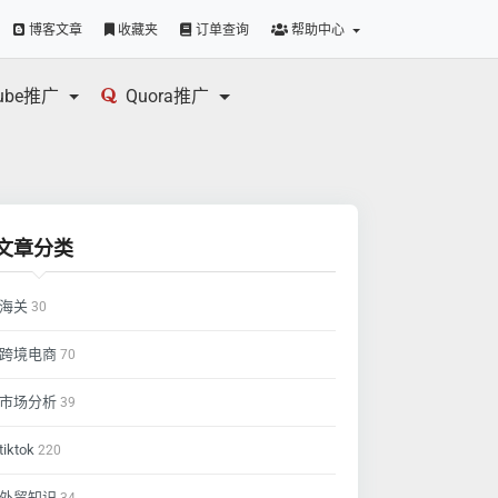
博客文章
收藏夹
订单查询
帮助中心
tube推广
Quora推广
文章分类
海关
30
跨境电商
70
市场分析
39
tiktok
220
外贸知识