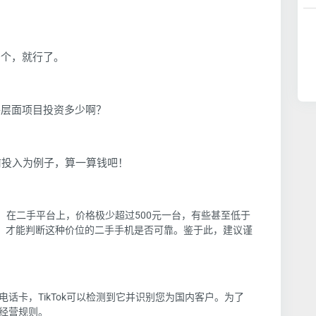
少个，就行了。
软件层面项目投资多少啊？
前投入为例子，算一算钱吧！
手机，在二手平台上，价格极少超过500元一台，有些甚至低于
流，才能判断这种价位的二手手机是否可靠。鉴于此，建议谨
话卡，TikTok可以检测到它并识别您为国内客户。为了
经营规则。