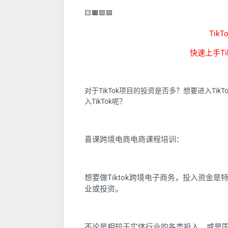
🟨🟧🟩🟦
Tik
快速上手T
对于TikTok项目的投资是否多？想要进入T
入TikTok呢？
喜课跨境电商电商课程培训：
想要做Tiktok跨境电子商务，投入资金是
业或投资。
不论是相较于实体行业的各类投入，或是