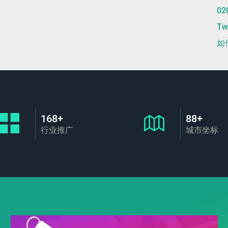
0
T
如
168+
88+
行业推广
城市坐标