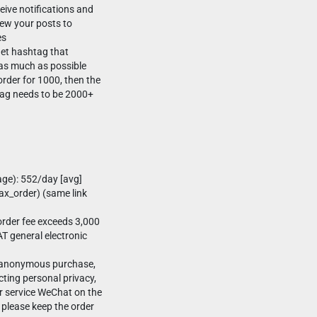
eive notifications and
iew your posts to
es
rget hashtag that
 as much as possible
order for 1000, then the
tag needs to be 2000+
age): 552/day [avg]
x_order) (same link
rder fee exceeds 3,000
T general electronic
-anonymous purchase,
ting personal privacy,
r service WeChat on the
 please keep the order