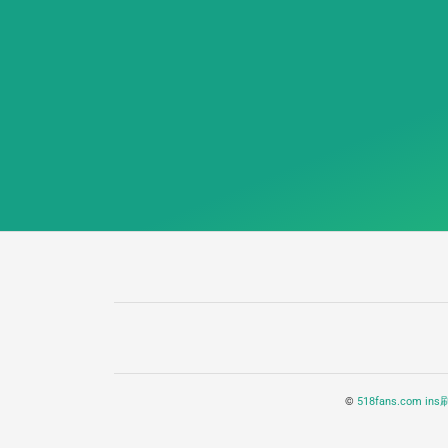
©
518fans.com i