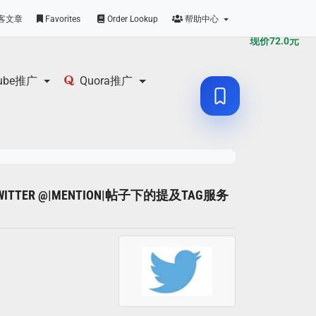
原价
72.0
元
客文章
Favorites
Order Lookup
帮助中心
现价
72.0
元
tube推广
Quora推广
 TWITTER @|MENTION|帖子下的提及TAG服务