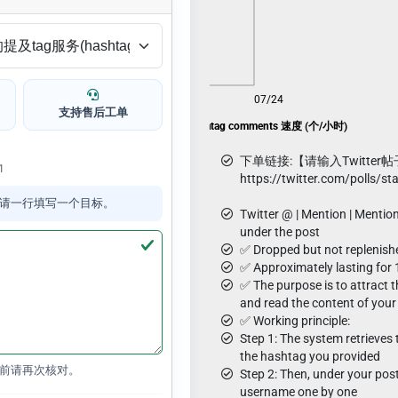
08/06
07/24
支持售后工单
Twitter @mentions / hashtag comments 速度 (个/小时)
下单链接:【请输入Twitter
1
https://twitter.com/polls
请一行填写一个目标。
Twitter @ | Mention | Mentio
under the post
✅ Dropped but not replenish
✅ Approximately lasting for 
✅ The purpose is to attract 
and read the content of your
✅ Working principle:
Step 1: The system retrieve
the hashtag you provided
前请再次核对。
Step 2: Then, under your pos
username one by one