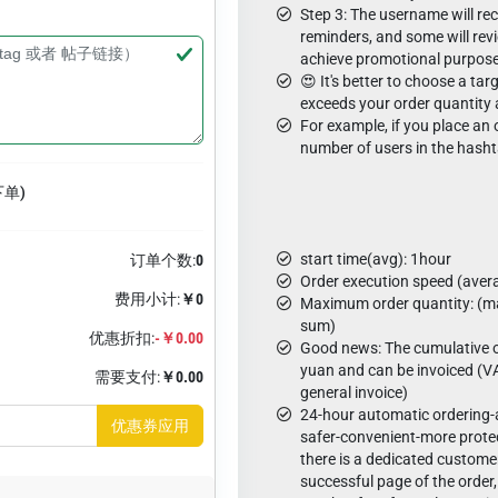
Step 3: The username will rec
reminders, and some will rev
achieve promotional purpos
😍 It's better to choose a ta
exceeds your order quantity
For example, if you place an 
number of users in the hash
下单)
start time(avg): 1hour
订单个数:
0
Order execution speed (aver
费用小计:
￥0
Maximum order quantity: (ma
sum)
优惠折扣:
-￥0.00
Good news: The cumulative o
yuan and can be invoiced (VA
需要支付:
￥0.00
general invoice)
24-hour automatic ordering
优惠券应用
safer-convenient-more protec
there is a dedicated custome
successful page of the order,