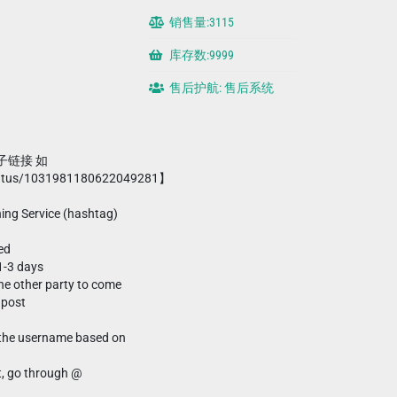
销售量:3115
库存数:9999
售后护航: 售后系统
帖子链接 如
/status/1031981180622049281】
ning Service (hashtag)
ed
1-3 days
the other party to come
 post
s the username based on
t, go through @