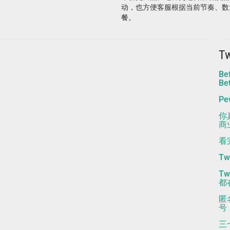
动，也方便客服根据当前节奏、数
餐。
T
Be
Be
P
你
商
看
T
T
都
匿
号
三