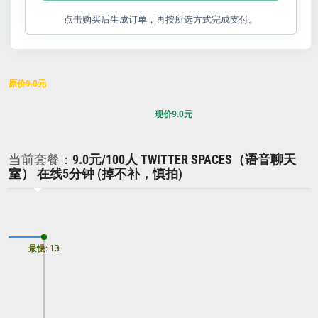
点击购买后生成订单，再按所选方式完成支付。
原价
9.0
元
现价
9.0
元
当前套餐：
9.0元/100人 TWITTER SPACES（语音聊天
室） 在线5分钟 (掉不补，慎拍)
最慢: 13
最快: 13