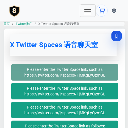
当前语言：E
首页
Twitter推广
X Twitter Spaces 语音聊天室
X Twitter Spaces 语音聊天室
Please enter the Twitter Space link, such as
https://twitter.com/i/spaces/1jMKgLyQzmGL
Please enter the Twitter Space link, such as
https://twitter.com/i/spaces/1jMKgLyQzmGL
Please enter the Twitter Space link, such as
https://twitter.com/i/spaces/1jMKgLyQzmGL
Please enter the Twitter Space link as follows: