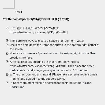
07/24
 https://twitter.com/i/spaces/1jMKgLyQzmGL 速度 (个/小时)
下单链接:【请输入Twitter Space链接 如
https://twitter.com/i/spaces/1jMKgLyQzmGL】
There are two ways to create a Space chat room on Twitter.
Users can hold down the Compose button in the bottom right corner of
the screen
You can also create a Space chat room by swiping right on the Fleet
creation interface.
After successfully creating the chat room, copy the link
https://twitter.com/i/spaces/2jMKgLyQzmGL. Then place the order;
participants usually begin joining within about 5–10 minutes.
⚠️ The chat room order is invalid. Please take a screenshot in a timely
manner and upload it to the support service
⚠️ Chat room order failed, no screenshot basis, no refund, please
understand