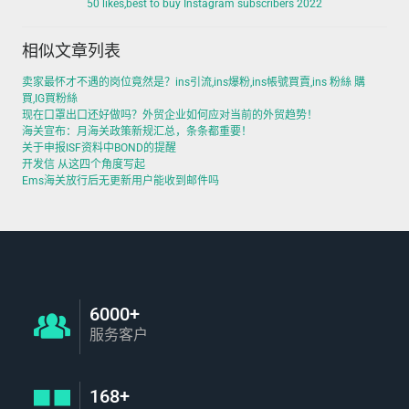
50 likes,best to buy Instagram subscribers 2022
相似文章列表
卖家最怀才不遇的岗位竟然是？ins引流,ins爆粉,ins帳號買賣,ins 粉絲 購
買,IG買粉絲
现在口罩出口还好做吗？外贸企业如何应对当前的外贸趋势！
海关宣布：月海关政策新规汇总，条条都重要！
关于申报ISF资料中BOND的提醒
开发信 从这四个角度写起
Ems海关放行后无更新用户能收到邮件吗
6000+
服务客户
168+