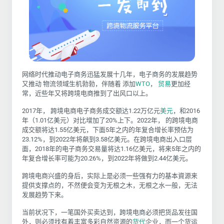
网络时代推动电子商务迅猛发展十几年，电子商务的发展趋势
又推动 物流领域生机勃勃，伴随着
添加
WTO
，
贸易
更加经
常，近些年又将跨境电商推到了出风口以上。
2017年， 跨境电商
电子商务成交额
达
1.22万亿元
美元
，和2016
年（1.01亿美元）对比增加了20%上下。2022年， 的
跨境电商
成交额将达
1.55亿美元，下面5年之内的年复合增长率预估为
23.12%，到2022年将飙到3.58亿美元。在跨境电商出入口层
面，2018年的电子商务交易量将达1.16亿美元，将来5年之内的
年复合增长率可能为20.26%，到2022年将做到2.44亿美元。
跨境电商兴盛的身后，实际上是必须一些强有力的基本資源来
提供支撑点的，不然便会变为无根之木，无根之水一般，无法
发展趋势下来。
当前状况下，一笔国外买卖达到，跨境电商必须把货品发往国
外，则必须找有着丰富多彩自然资源的
货代
企业，而一个货运