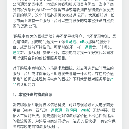
公司通常是寄往某一地域的价钱和服务项目有优点，当电子商
务商家要想开拓此外一个销售市场或是收到自身物流資源没法
送到的地区，这个时候必须再次找货运 公司。大家都知道，如
今市面上没有一个服务平台可以查到很多的有丰富多彩自然资
源的货运 公司。
“跨境电商 大的困扰是啥？并不是寻找客户，也不是现金流，反
而是物流。别的的问题找一个像
亚马逊
、
eBay
那样的服务平
台，或是较为可控性的。可是 物流不一样，
运费
贵、时间长、
通关
难、服务项目参差不齐，跨境电商寻找一个好货代公司才
可以保障自身的价钱和服务项目。”
对于跨境电商物流的市场需求及困扰，发去哪边是应时而生的
服务平台！或许你永远不知道发去哪是干什么的，存在的价值
是啥？如何去处理跨境电商的困扰？下列就是我对服务平台
产
品
的认知能力：
1、丰富多彩的物流資源
发去哪根据互联网技术信息科技，可以与现阶段五大电子商务
平台（
eBay，亚马逊，
速卖通
，
敦煌网
，
Wish
）无缝拼接，根
据人工智能算法，优先选择配对物流顾客价值上出色性价比高
的物流資源，为跨境电商公司提供一站式 方便快捷， 有安全保
障的跨境电商物流服务项目。