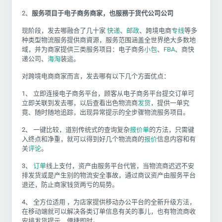
2、
服务项目于电子商务商家，也服務于货代公司公司
现阶段，发去哪融合了几十家
快递
、
邮政
、跨境电商
专线
等多
种类型物流服务提供商資源，服务范围涵盖全世界绝大多数地
域，并为商家提供三类服务项目：电子商务
小包
、
FBA
、商快
递公司
、
海淘
装运
。
对跨境电商商家而言，发去哪有以下几个方面优点：
1、
立即连接电子商务平台，顾客从电子商务平台提交订单可
立即关联到发去哪，以后查看出色物流商
发货
，提供一单究
竟、随时随地追踪，出现异常提示的全步骤物流服务项目。
2、
一键比较，道别传统式的查询复杂
报价单
的方法，只需键
入终点和净重，就可以得到好几个物流商的
报价
信息内容和有
关
评论
。
3、
订单
线上支付，资产由服务平台代管，当物流商迟迟不安
排发货或是产生别的物流安全事故，通过商议资产由服务平台
退还，防止商家钱货两亏的局势。
4、
全方位适用 ，为店家提供移动办公平台的全新升级方法，
在移动端就可以解决各类订单信息有关的事儿，也有物流商收
安排发货提示，便捷即时。