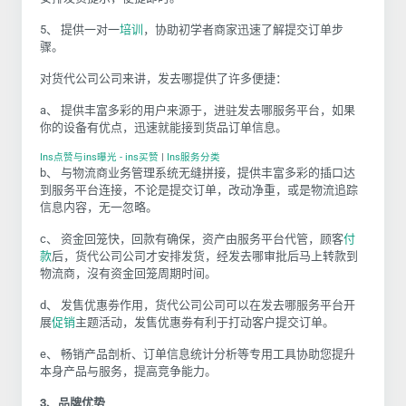
5、
提供一对一
培训
，协助初学者商家迅速了解提交订单步
骤。
对货代公司公司来讲，发去哪提供了许多便捷：
a、
提供丰富多彩的用户来源于，进驻发去哪服务平台，如果
你的设备有优点，迅速就能接到货品订单信息。
Ins点赞与ins曝光 - ins买赞
|
Ins服务分类
b、
与物流商业务管理系统无缝拼接，提供丰富多彩的插口达
到服务平台连接，不论是提交订单，改动净重，或是物流追踪
信息内容，无一忽略。
c、
资金回笼快，回款有确保，资产由服务平台代管，顾客
付
款
后，货代公司公司才安排发货，经发去哪审批后马上转款到
物流商，沒有资金回笼周期时间。
d、
发售优惠劵作用，货代公司公司可以在发去哪服务平台开
展
促销
主题活动，发售优惠劵有利于打动客户提交订单。
e、
畅销产品剖析、订单信息统计分析等专用工具协助您提升
本身产品与服务，提高竞争能力。
3、品牌优势