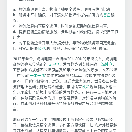
a、物流資源更丰富，物流价钱更全透明，更具有性价比高。
b、服务水平有确保，对于遗失和损坏件提供超强力的
售后
确
保。
c、物流信息内容更全透明，时时刻刻跟踪物流信息内容。
d、提供物流金融信息服务，处理顾客回款问题，减少资产工作
压力。
e、对于物流企业开展大数据分析，导致物流服务项目更健全。
f、对货品提供
保险
理赔服务，减少货品的损耗使用价值。
2012年至今，跨境电商一直持续20%-30%的
年增长率
，跨境电
商物流也从传统的的
海运
空运
发展趋势到专线运输、
海外仓
，
可是这种方式都不能满足店家和用户对 物流的规定，也不能满
足在我国
“
一带一路
”宏伟方案策划的基本。跨境电商物流牵涉
到不一样 的仓储物流、运送、派送等业务流程，世界各国在物
流作用上基础设施建设不健全，学习语言
政策
规章制度上也一
定水平牵制了跨境电商物流的发展趋势。可是有一点不能更改
的，伴随着跨境电商的进一步发展趋势，对跨境电商物流的時
间、成本费和各种各样升值特殊服务的规定只能变得越来越
高。
期待可以在一定水平上协助跨境电商商家和跨境电商物流公
司，使彼此信息更全透明，协作更方便快捷，让 的对外贸易越
来越更简易，从提交订单到取货，一单究竟不用复杂的实际操