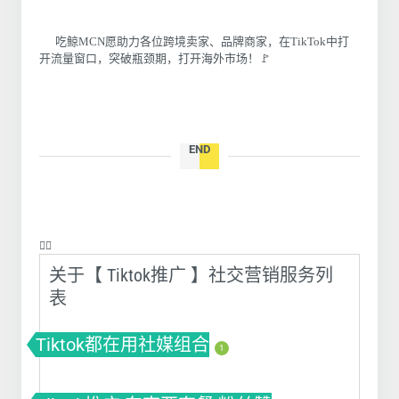
吃鲸MCN愿助力各位跨境卖家、品牌商家，在TikTok中打
开流量窗口，突破瓶颈期，打开海外市场！🚩
END
❤️‍🔥
关于【 Tiktok推广 】社交营销服务列
表
Tiktok都在用社媒组合
1