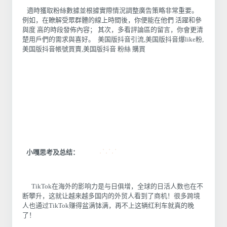
適時獲取粉絲數據並根據實際情況調整廣告策略非常重要。
例如，在瞭解受眾群體的線上時間後，你便能在他們 活躍和參
與度 高的時段發佈內容； 其次，多看評論區的留言，你會更清
楚用戶們的需求與喜好。 美国版抖音引流,美国版抖音爆like粉,
美国版抖音帳號買賣,美国版抖音 粉絲 購買
小嘎思考及总结：
TikTok在海外的影响力是与日俱增，全球的日活人数也在不
断攀升，这就让越来越多国内的外贸人看到了商机！很多跨境
人也通过TikTok赚得盆满钵满，再不上这辆红利车就真的晚
了！