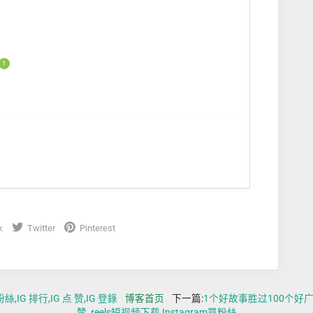
1
k
Twitter
Pinterest
IG 排行,IG 点 赞,IG 登錄
博客首页
下一篇:
1个好故事胜过100个好广告
赞 ,reels短视频下载,Instagram買粉絲