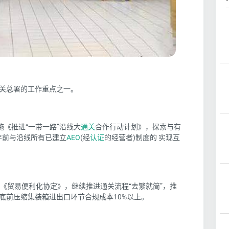
海关总署的工作重点之一。
施《推进“一带一路”沿线大
通关
合作行动计划》，探索与有
0年前与沿线所有已建立
AEO
(经
认证
的经营者)制度的 实现互
《贸易便利化协定》，继续推进通关流程“去繁就简”，推
底前压缩集装箱进出口环节合规成本10%以上。