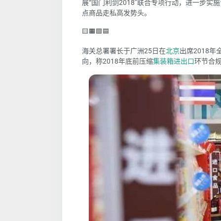
展“国门利剑2018”联合专项行动，进一步
点商品走私高发势头。
🟨🟧🟩🟦
海关总署署长于广洲25日在
北京
出席2018
向，称2018年底前
压缩
集装箱
进出口
环节合规