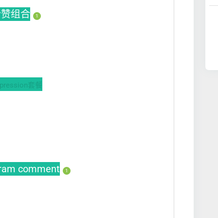
s粉赞组合
1
ession套餐
gram comment
1