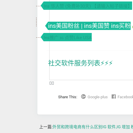
Ins 华人赞 (免费补30天) 【请输入帖子链接】
ins美国粉丝 | ins美国赞 ins买粉
Ins推广 ɪɢ 点赞Like USA
社交软件服务列表⚡️⚡️⚡️
❤️‍🔥
Share This:
Google-plus
Faceboo
上一篇:
外贸和跨境电商有什么区别IG 软件,IG 增加 粉絲,