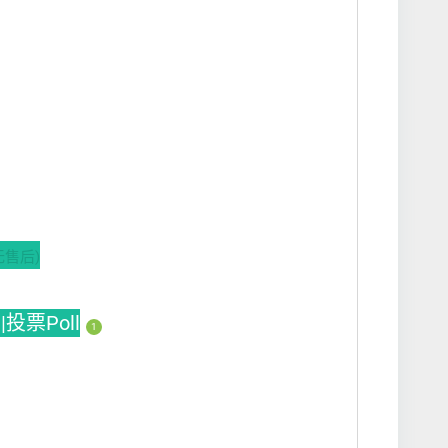
无售后)
|投票Poll
1