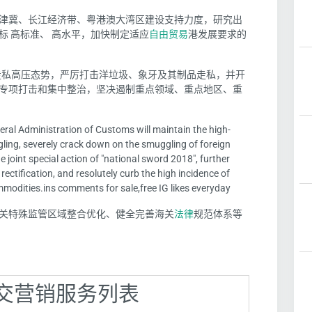
津冀、长江经济带、粤港澳大湾区建设支持力度，研究出
 高标准、 高水平，加快制定适应
自由贸易
港发展要求的
击走私高压态势，严厉打击洋垃圾、象牙及其制品走私，并开
实施专项打击和集中整治，坚决遏制重点领域、重点地区、重
ral Administration of Customs will maintain the high-
ling, severely crack down on the smuggling of foreign
e joint special action of "national sword 2018", further
ctification, and resolutely curb the high incidence of
modities.ins comments for sale,free IG likes everyday
关特殊监管区域整合优化、健全完善海关
法律
规范体系等
】社交营销服务列表