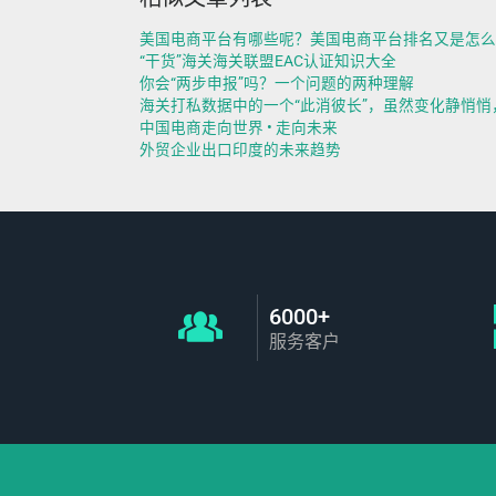
美国电商平台有哪些呢？美国电商平台排名又是怎么
“干货”海关海关联盟EAC认证知识大全
你会“两步申报”吗？一个问题的两种理解
海关打私数据中的一个“此消彼长”，虽然变化静悄
中国电商走向世界 • 走向未来
外贸企业出口印度的未来趋势
6000+
服务客户