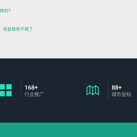
样的？
悄，但是趋势不得了
168+
88+
行业推广
城市坐标