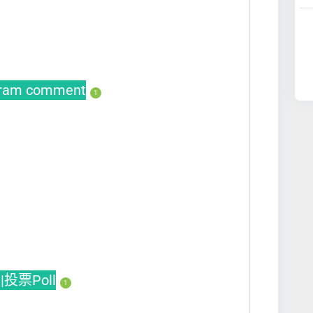
gram comment
1
|投票Poll
1