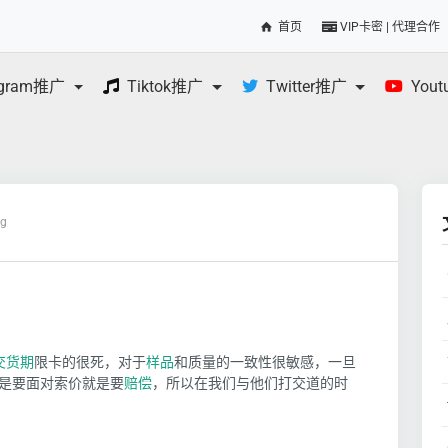
首页
VIP卡密 | 代理合作
egram推广
Tiktok推广
Twitter推广
You
og
交货期
限卡的很死，对于
样品
和质量的一致性很敏感，一旦
是要面对索价就是要
赔偿
，所以在我们与他们打交道的时