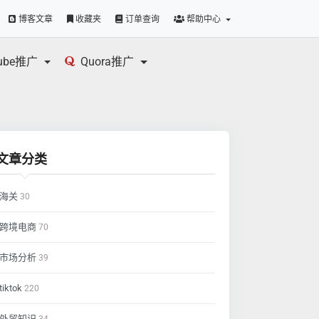
博客文章
收藏夹
订单查询
帮助中心
tube推广
Quora推广
文章分类
海关
30
跨境电商
70
市场分析
39
tiktok
220
外贸知识