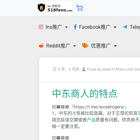
Ins推广
Facebook推广
Tel
Reddit推广
优惠推广
2 年，5 月前
-
Posts by www.518fans.com bl
中东商人的特点
🟨🟧🟩🟦『https://t.me/socialrogers/』
1，中东的人性格比较急躁，对于正常的贸易
疏忽延误交期或者
产品
质量有问题，供货商不
候一定要注意。
🟨🟧🟩🟦