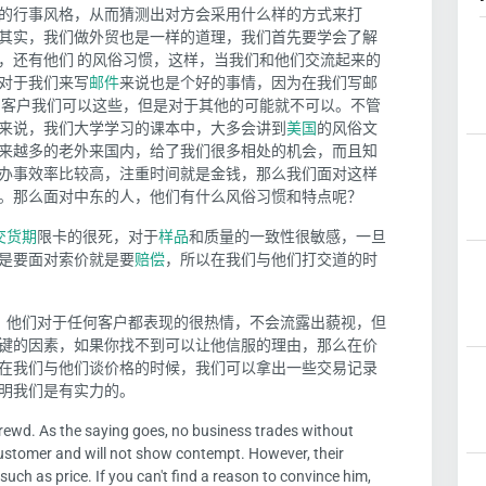
的行事风格，从而猜测出对方会采用什么样的方式来打
其实，我们做外贸也是一样的道理，我们首先要学会了解
，还有他们 的风俗习惯，这样，当我们和他们交流起来的
对于我们来写
邮件
来说也是个好的事情，因为在我们写邮
的客户我们可以这些，但是对于其他的可能就不可以。不管
来说，我们大学学习的课本中，大多会讲到
美国
的风俗文
来越多的老外来国内，给了我们很多相处的机会，而且知
办事效率比较高，注重时间就是金钱，那么我们面对这样
。那么面对中东的人，他们有什么风俗习惯和特点呢？
交货期
限卡的很死，对于
样品
和质量的一致性很敏感，一旦
是要面对索价就是要
赔偿
，所以在我们与他们打交道的时
，他们对于任何客户都表现的很热情，不会流露出藐视，但
键的因素，如果你找不到可以让他信服的理由，那么在价
在我们与他们谈价格的时候，我们可以拿出一些交易记录
明我们是有实力的。
hrewd. As the saying goes, no business trades without
customer and will not show contempt. However, their
such as price. If you can't find a reason to convince him,