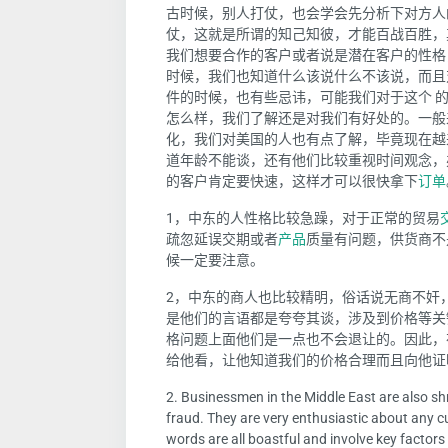
古时候，别人打仗，也会学会先分析下对方人
仗，这就是所谓的知己知彼，才能百战百胜，
我们想要合作的客户或者说是潜在客户的性格
时候，我们也知道什么该说什么不该说，而且
件的时候，也有些忌讳，可能我们对于这个 
怎么样，我们了解还是对我们有好处的。一般
化，我们对美国的人也有点了解，毕竟现在越
道年龄不能谈，还有他们比较重视时间观念，
的客户肯定要快速，这样才可以很快拿下
订单
1，中东的人性格比较急躁，对于正常的贸易
疏忽延误交期或者
产品
质量有问题，供货商不
候一定要注意。
2，中东的商人也比较精明，俗话说无商不奸
是他们的言语都是夸夸其谈，涉及到价格等关
格问题上面他们是一点也不会退让的。因此，
给他看，让他知道我们的价格合理而且向他证
2. Businessmen in the Middle East are also s
fraud. They are very enthusiastic about any 
words are all boastful and involve key factors 