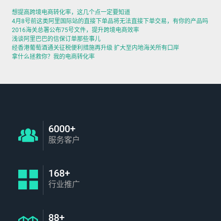
想提高跨境电商转化率，这几个点一定要知道
4月8号前这类阿里国际站的直接下单品将无法直接下单交易，有你的产品吗
2016海关总署公布75号文件，提升跨境电商效率
浅谈阿里巴巴的信保订单那些事儿
经香港葡萄酒通关征税便利措施再升级 扩大至内地海关所有口岸
拿什么拯救你？我的电商转化率
6000+
服务客户
168+
行业推广
88+