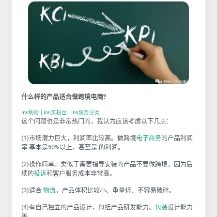
什么样的产品适合做跨境电商?
ins刷粉 | ins买粉丝
|
Ins服务分类
这个问题也是非常热门的，我认为应该考虑以下几点：
(1)市场潜力巨大，利润率比较高。做跨境
电子商务
的产品利润
率 基本是50%以上，甚至是 的利润。
(2)操作简单。类似于需要指导安装的产品不要做跨境，因为后
续的
投诉
和客户服务成本非常高。
(3)适合
物流
，产品体积比较小、重量轻、不容易破碎。
(4)有自己独立的产品设计，包括产品研发能力、
包装
设计能力
等。