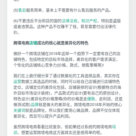
(5)
售后
服务简单，基本上不需要有什么售后服务的产品。
(6)不要违反平台和目的国的
法律
法规
，
知识产权
，特别是盗版
或者违禁品。这种产品不仅赚不了钱，甚至需要付出法律代
价。
跨境电商
店铺
成功的核心就是差异化的特色
做好一个跨境店铺在2018年这样一个趋势下一定要有自己的店
铺特色，包括特定的目标市场选择，差异化的客户需求满足，
个性化的店铺核心竞争力(价格，款式，销售策略等)!
我们在上面仔细分享了通过数据化的工具选择品类，其实你在
运营
数据工具选品的时候，同时可以给自己店铺进行店铺特色
定位，店铺定位的差异化包括，店铺装修的设计(根据特点的海
外目标市场设计装修)，产品款式的设计(要有自己的原创设计，
特色设计)差异化的价格策略(你的价格是走
爆款
，走利润，还是
做测试款)
品牌
就是做大的差异化，跨境电商2018年开始的核心
关键词
就是品牌化，所以我们要用心做品牌，品牌不仅仅体现
差异化，而且可以提升产品利润。
虽然跨境电商看着比较复杂，但如果经过系统的跨境电商
培
训
，想要运营跨境电商这方面其实还是很简单的呢。