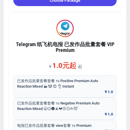
Choose Package
Telegram 纸飞机电报 已发作品批量套餐 VIP
Premium
1.0元起
￥
起
已发作品批量套餐套餐 ᴛɢ Positive Premium Auto
Reaction Mixed 🐳 🤡 😍 👌 Instant
￥1.0
已发作品批量套餐套餐 ᴛɢ Negative Premium Auto
Reaction Mixed 🥱🥴🌚🍌💔🤨😐🖕😈
￥1.0
电报已发作品批量套餐 view套餐 ᴛɢ Premium