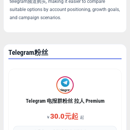
telegram频道购买, making it easier to compare
suitable options by account positioning, growth goals,
and campaign scenarios.
Telegram粉丝
Telegram 电报群粉丝 拉人 Premium
30.0元起
￥
起