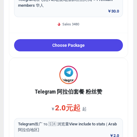
members 华人
￥30.0
Sales 3480
Choose Package
Telegram 阿拉伯套餐 粉丝赞
2.0元起
￥
起
Telegram推广 ᴛɢ 🇸🇦 浏览量View include to stats ⟮ Arab
阿拉伯地区⟯
￥2.0