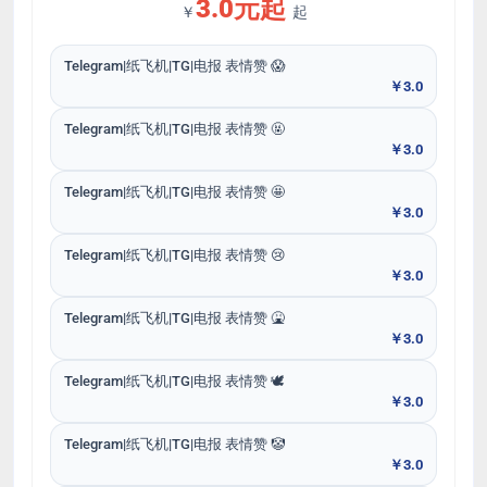
3.0元起
￥
起
Telegram|纸飞机|TG|电报 表情赞 😱
￥3.0
Telegram|纸飞机|TG|电报 表情赞 🤬
￥3.0
Telegram|纸飞机|TG|电报 表情赞 🤩
￥3.0
Telegram|纸飞机|TG|电报 表情赞 😢
￥3.0
Telegram|纸飞机|TG|电报 表情赞 🤮
￥3.0
Telegram|纸飞机|TG|电报 表情赞 🕊
￥3.0
Telegram|纸飞机|TG|电报 表情赞 🤡
￥3.0