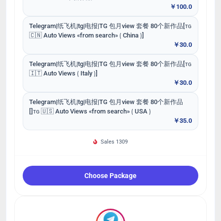
￥100.0
Telegram|纸飞机|tg|电报|TG 包月view 套餐 80个新作品[ᴛɢ
🇨🇳 Auto Views «from search» ⟮ China ⟯]
￥30.0
Telegram|纸飞机|tg|电报|TG 包月view 套餐 80个新作品[ᴛɢ
🇮🇹 Auto Views ⟮ Italy ⟯]
￥30.0
Telegram|纸飞机|tg|电报|TG 包月view 套餐 80个新作品
[]ᴛɢ 🇺🇸 Auto Views «from search» ⟮ USA ⟯
￥35.0
Sales 1309
Choose Package