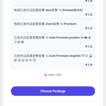
￥1.0
电报已发作品批量套餐 view套餐 ᴛɢ Premium[USA]
￥1.0
电报已发作品批量套餐 share套餐 ᴛɢ Premium
￥1.0
已发作品批量套餐套餐 ᴛɢ Auto Premium positive 👍 ❤️ 🔥
🎉🤩 😁
￥1.0
已发作品批量套餐套餐 ᴛɢ Auto Premium negative 👎 😑 🤮
🤯 😤 🤬 💩 🖕 🤦
￥1.0
Sales 1356
Choose Package