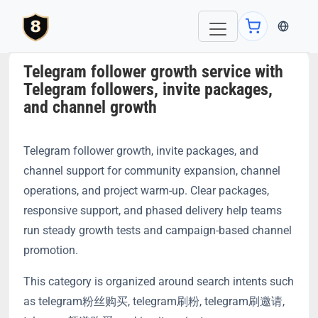
当前语言：E
Telegram follower growth service with
Telegram followers, invite packages,
and channel growth
Telegram follower growth, invite packages, and
channel support for community expansion, channel
operations, and project warm-up. Clear packages,
responsive support, and phased delivery help teams
run steady growth tests and campaign-based channel
promotion.
This category is organized around search intents such
as telegram粉丝购买, telegram刷粉, telegram刷邀请,