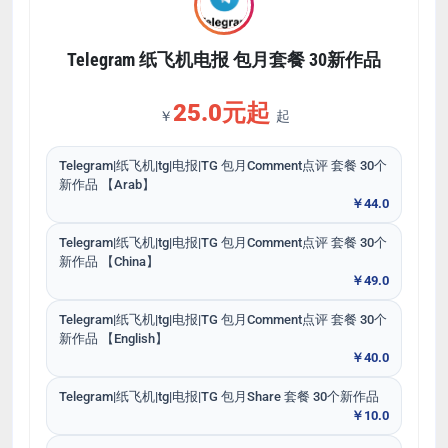
Telegram 纸飞机电报 包月套餐 30新作品
25.0元起
￥
起
Telegram|纸飞机|tg|电报|TG 包月Comment点评 套餐 30个
新作品 【Arab】
￥44.0
Telegram|纸飞机|tg|电报|TG 包月Comment点评 套餐 30个
新作品 【China】
￥49.0
Telegram|纸飞机|tg|电报|TG 包月Comment点评 套餐 30个
新作品 【English】
￥40.0
Telegram|纸飞机|tg|电报|TG 包月Share 套餐 30个新作品
￥10.0