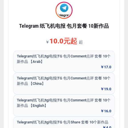
Telegram 纸飞机电报 包月套餐 10新作品
10.0元起
￥
起
Telegram|纸飞机|tg|电报|TG 包月Comment点评 套餐 10个
新作品 【Arab】
￥17.0
Telegram|纸飞机|tg|电报|TG 包月Comment点评 套餐 10个
新作品 【China】
￥19.0
Telegram|纸飞机|tg|电报|TG 包月Comment点评 套餐 10个
新作品 【English】
￥16.0
Telegram|纸飞机|tg|电报|TG 包月Share 套餐 10个新作品
￥4.0