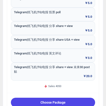
￥5.0
Telegram|纸飞机|TG|电报 投票 poll
￥5.0
Telegram|纸飞机|TG|电报 分享 share + view
￥5.0
Telegram|纸飞机|TG|电报 分享 share USA + view
￥5.0
Telegram|纸飞机|TG|电报 英文评论
￥3.0
Telegram|纸飞机|TG|电报 分享 share + view 未来30 post
贴
￥20.0
Sales 4050
Choose Package