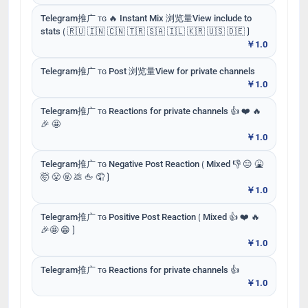
Telegram推广 ᴛɢ 🔥 Instant Mix 浏览量View include to
stats ⟮ 🇷🇺 🇮🇳 🇨🇳 🇹🇷 🇸🇦 🇮🇱 🇰🇷 🇺🇸 🇩🇪 ⟯
￥1.0
Telegram推广 ᴛɢ Post 浏览量View for private channels
￥1.0
Telegram推广 ᴛɢ Reactions for private channels 👍 ❤️ 🔥
🎉 🤩
￥1.0
Telegram推广 ᴛɢ Negative Post Reaction ⟮ Mixed 👎 😑 🤮
🤯 😤 🤬 💩 🖕 🤦 ⟯
￥1.0
Telegram推广 ᴛɢ Positive Post Reaction ⟮ Mixed 👍 ❤️ 🔥
🎉🤩 😁 ⟯
￥1.0
Telegram推广 ᴛɢ Reactions for private channels 👍
￥1.0