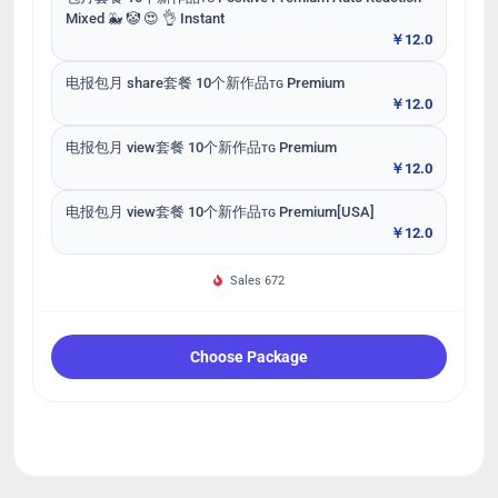
Mixed 🐳 🤡 😍 👌 Instant
￥12.0
电报包月 share套餐 10个新作品ᴛɢ Premium
￥12.0
电报包月 view套餐 10个新作品ᴛɢ Premium
￥12.0
电报包月 view套餐 10个新作品ᴛɢ Premium[USA]
￥12.0
Sales 672
Choose Package