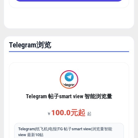
Telegram浏览
Telegram 帖子smart view 智能浏览量
100.0元起
￥
起
Telegram|纸飞机|电报|TG 帖子smart view|浏览量智能
view 最新10贴