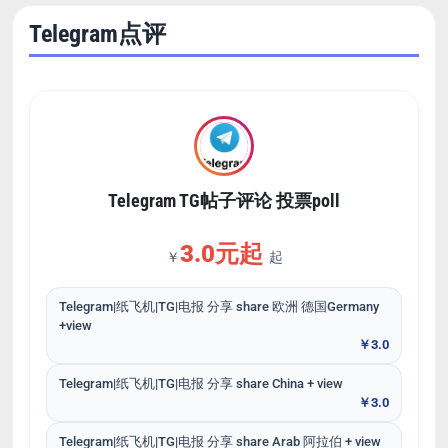
Telegram点评
Telegram TG帖子评论 投票poll
3.0元起
￥
起
Telegram|纸飞机|TG|电报 分享 share 欧洲 德国Germany
+view
￥3.0
Telegram|纸飞机|TG|电报 分享 share China + view
￥3.0
Telegram|纸飞机|TG|电报 分享 share Arab 阿拉伯 + view