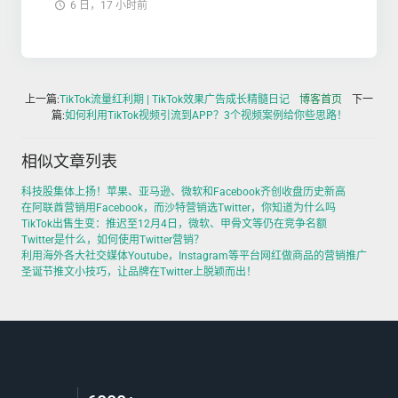
6 日，17 小时前
上一篇:
TikTok流量红利期 | TikTok效果广告成长精髓日记
博客首页
下一
篇:
如何利用TikTok视频引流到APP？3个视频案例给你些思路！
相似文章列表
科技股集体上扬！苹果、亚马逊、微软和Facebook齐创收盘历史新高
在阿联酋营销用Facebook，而沙特营销选Twitter，你知道为什么吗
TikTok出售生变：推迟至12月4日，微软、甲骨文等仍在竞争名额
Twitter是什么，如何使用Twitter营销？
利用海外各大社交媒体Youtube，Instagram等平台网红做商品的营销推广
圣诞节推文小技巧，让品牌在Twitter上脱颖而出！