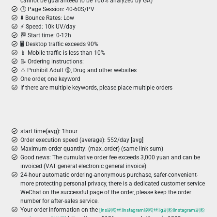
cannot be guaranteed to be 100% analyzed by GA)
🕒 Page Session: 40-60S/PV
⬇️ Bounce Rates: Low
⚡ Speed: 10k UV/day
🏁 Start time: 0-12h
🖥️ Desktop traffic exceeds 90%
📱 Mobile traffic is less than 10%
📝 Ordering instructions:
⚠️ Prohibit Adult 🔞, Drug and other websites
One order, one keyword
If there are multiple keywords, please place multiple orders
start time(avg): 1hour
Order execution speed (average): 552/day [avg]
Maximum order quantity: (max_order) (same link sum)
Good news: The cumulative order fee exceeds 3,000 yuan and can be
invoiced (VAT general electronic general invoice)
24-hour automatic ordering-anonymous purchase, safer-convenient-
more protecting personal privacy, there is a dedicated customer service
WeChat on the successful page of the order, please keep the order
number for after-sales service.
Your order information on the
[ins刷粉丝|instagram刷粉丝|ig刷粉|instagram刷粉 -