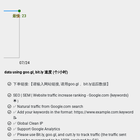
最慢: 23
最快: 23
07/24
rack data using goo.gl, bit.ly 速度 (个/小时)
下单链接:【请输入网站链接, 请用goo.gl 、bit.ly追踪数据】
SEO | SEM | Website traffic increase ranking - Google.com (keywords)
🌟）
✅ Natural traffic from Google.com search
✅ Add your keywords in the format: https://www.example.com:keyword
📝
✅ Global Clean IP
✅ Support Google Analytics
✅ Please use Bit.ly, goo.gl, and cutt.ly to track traffic (the traffic sent