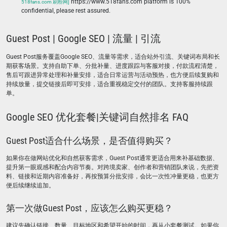
https://www.518fans.com platform is 100%
518fans.com 刷粉网]
confidential, please rest assured.
Guest Post | Google SEO | 流量 | 引流
Guest Post服务覆盖Google SEO、流量等需求，适合站外引流、关键词布局和长
期获客场景。支持自助下单、分批补量、进度跟踪与客服对接，付款流程清楚，
售后可跟进异常处理和补量安排，适合日常运营与活动预热，也方便后续复购和
持续放量，提交链接后即可安排，适合重视稳定交付的团队。支持客服持续跟
单。
Google SEO 优化套餐|关键词自然排名 FAQ
Guest Post适合什么场景，是否值得购买？
如果你在做网站优化和自然获客需求，Guest Post通常更适合用来补基础数据、
提升第一眼观感和配合内容节奏。对跨境卖家、创作者和营销团队来说，先把资
料、链接和近期内容准备好，再按预算分批安排，会比一次性冲量更稳，也更方
便后续继续追加。
第一次做Guest Post，应该怎么购买更稳？
建议先确认链接、数量、目标地区和希望开始的时间，再从小套餐测试。如果你