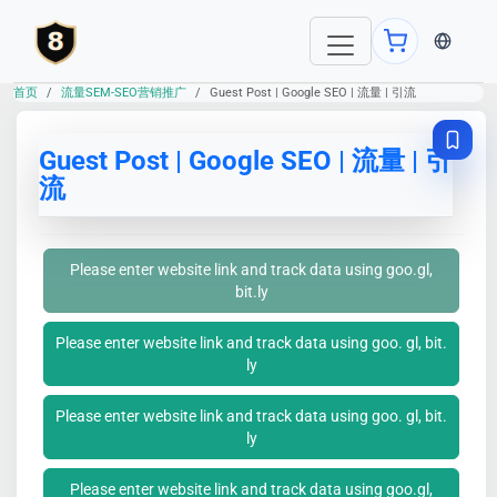
当前语言：E
首页
流量SEM-SEO营销推广
Guest Post | Google SEO | 流量 | 引流
Guest Post | Google SEO | 流量 | 引
流
Please enter website link and track data using goo.gl,
bit.ly
Please enter website link and track data using goo. gl, bit.
ly
Please enter website link and track data using goo. gl, bit.
ly
Please enter website link and track data using goo.gl,